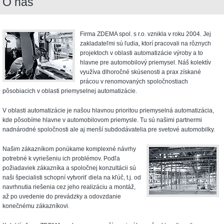
O nás
Firma ZDEMA spol. s r.o. vznikla v roku 2004. Jej
zakladateľmi sú ľudia, ktorí pracovali na rôznych
projektoch v oblasti automatizácie výroby a to
hlavne pre automobilový priemysel. Náš kolektív
využíva dlhoročné skúsenosti a prax získané
prácou v renomovaných spoločnostiach
pôsobiacich v oblasti priemyselnej automatizácie.
V oblasti automatizácie je našou hlavnou prioritou priemyselná automatizácia,
kde pôsobíme hlavne v automobilovom priemysle. Tu sú našimi partnermi
nadnárodné spoločnosti ale aj menší subdodávatelia pre svetové automobilky.
Našim zákazníkom ponúkame komplexné návrhy
potrebné k vyriešeniu ich problémov. Podľa
požiadaviek zákazníka a spoločnej konzultácii sú
naši špecialisti schopní vytvoriť diela na kľúč, t.j. od
navrhnutia riešenia cez jeho realizáciu a montáž,
až po uvedenie do prevádzky a odovzdanie
konečnému zákazníkovi.