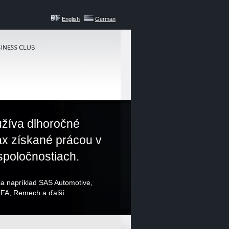
English
German
užíva dlhoročné
ax získané prácou v
poločnostiach.
ria napríklad SAS Automotive,
FA, Remech a ďalší.