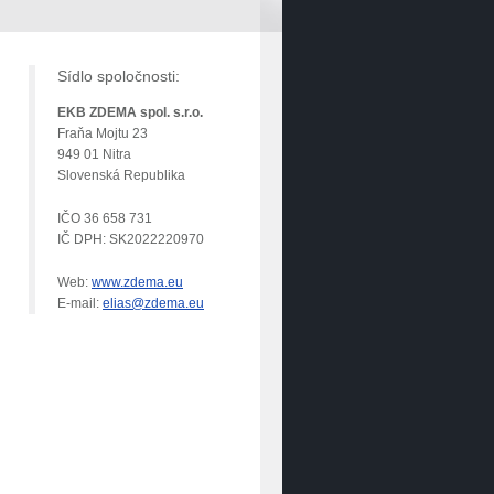
Sídlo spoločnosti:
EKB ZDEMA spol. s.r.o.
Fraňa Mojtu 23
949 01 Nitra
Slovenská Republika
IČO 36 658 731
IČ DPH: SK2022220970
Web:
www.zdema.eu
E-mail:
elias@zdema.eu